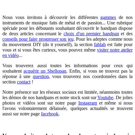
Nous vous invitons à découvrir les différentes
gammes
de nos
instruments de musique faits de métal et de passion... Une rubrique
spéciale pour les débutants souhaitant découvrir le handpan dispose
de deux articles concernant le
choix d'un premier handpan
et des
conseils pour faire progresser son jeu
. Pour les adeptes comme nous
du mouvement DIY (do it yourself), la section
fablab
est faite pour
vous et si vous êtes curieux, vous pouvez même
visiter notre atelier
en vidéo
...
Vous trouverez aussi toutes les informations pour ceux qui
souhaitent
acquérir un Shellopan
. Enfin, si vous ne trouvez pas la
réponse à une
question
, vous trouverez nos coordonnées dans la
section
contact
!
Notre présence sur les réseaux sociaux est limitée, néanmoins
toutes
les démos de nos handpans et notre stock sont sur
Youtube
. D
e jolies
photos et vidéos sont sur notre page
Instagram
et même si nous
l'avons volontairement délaissée, q
uelques
actualités se trouvent
aussi sur notre page
facebook
.