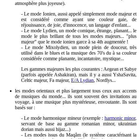
atmosphère plus joyeuse).
- Le mode Ionien, aussi appelé simplement mode majeur et
est considéré comme ayant une couleur gaie, de
réjouissance, de joie, d'innocence, un langage d'enfant...
- Le mode Lydien, u
n mode comique, étrange, planant... le
mode le plus brillant de tous les modes majeurs... "plus
majeur" que le mode ionien garce à sa 4th augmentée !
- Le mode Mixolydien, u
n mode plein de douceur, très
utilisé dans le blues et la musique des 70's du à sa couleur
considérée comme planante, incantatoire, mystique...
Les gammes majeures les plus courantes : Aegean et Sabye
(parfois appelée Ashakiran), mais il y a aussi YshaSavita,
Celtic majeur, Fa majeur,
E/A Lydian
, Nordlys...
les modes orientaux et plus largement tous ceux aux accents
de musiques du monde... ils sont souvent des invitations au
voyage, à une musique plus mystérieuse, envoutante. Ils sont
basés sur :
- Le mode harmonique mineur (exemple :
harmonic minor
,
servant de base au gamme romanian minor, ukrainian
dorian mais aussi hijaz...)
- Les modes issus du Maqâm (le système caractérisant la