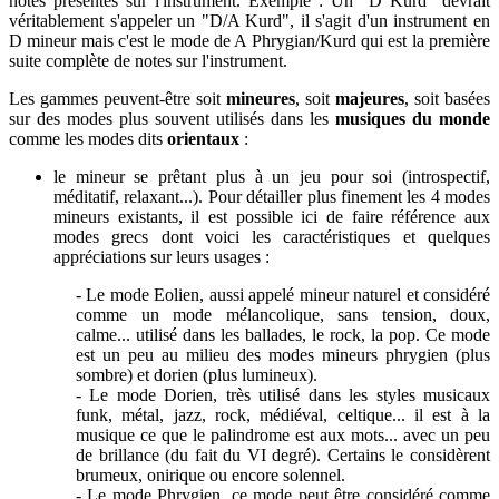
notes présentes sur l'instrument. Exemple : Un "D Kurd" devrait
véritablement s'appeler un "D/A Kurd", il s'agit d'un instrument en
D mineur mais c'est le mode de A Phrygian/Kurd qui est la première
suite complète de notes sur l'instrument.
Les gammes peuvent-être soit
mineures
, soit
majeures
, soit basées
sur des modes plus souvent utilisés dans les
musiques du monde
comme les modes dits
orientaux
:
le mineur se prêtant plus à un jeu pour soi (introspectif,
méditatif, relaxant...). Pour détailler plus finement les 4 modes
mineurs existants, il est possible ici de faire référence aux
modes grecs dont voici les caractéristiques et quelques
appréciations sur leurs usages :
- Le mode Eolien, aussi appelé mineur naturel et c
onsidéré
comme un mode mélancolique, sans tension, doux,
calme... utilisé dans les ballades, le rock, la pop. Ce mode
est un peu au milieu des modes mineurs phrygien (plus
sombre) et dorien (plus lumineux).
- Le mode Dorien, t
rès utilisé dans les styles musicaux
funk, métal, jazz, rock, médiéval, celtique... il est à la
musique ce que le palindrome est aux mots... avec un peu
de brillance (du fait du VI degré). Certains le considèrent
brumeux, onirique ou encore solennel.
- Le mode Phrygien, ce mode peut être considéré comme