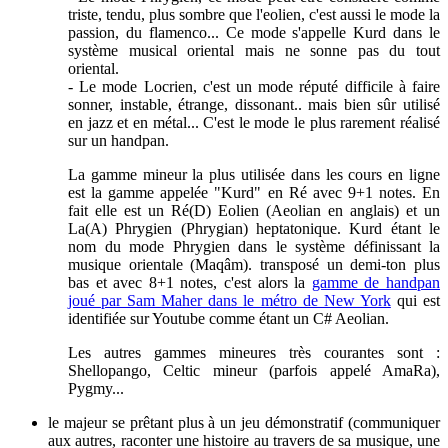
triste, tendu, plus sombre que l'eolien, c'est aussi le mode la
passion, du flamenco... Ce mode s'appelle Kurd dans le
système musical oriental mais ne sonne pas du tout
oriental.
- Le mode Locrien, c'est un mode réputé difficile à faire
sonner, instable, étrange, dissonant.. mais bien sûr utilisé
en jazz et en métal... C'est le mode le plus rarement réalisé
sur un handpan.
La gamme mineur la plus utilisée dans les cours en ligne
est la gamme appelée "Kurd" en Ré avec 9+1 notes. En
fait elle est un Ré(D) Eolien (Aeolian en anglais) et un
La(A) Phrygien (Phrygian) heptatonique. Kurd étant le
nom du mode Phrygien dans le système définissant la
musique orientale (Maqâm). transposé un demi-ton plus
bas et avec 8+1 notes, c'est alors la
gamme de handpan
joué par Sam Maher dans le métro de New York
qui est
identifiée sur Youtube comme étant un C# Aeolian.
Les autres gammes mineures très courantes sont :
Shellopango, Celtic mineur (parfois appelé AmaRa),
Pygmy...
le majeur se prêtant plus à un jeu démonstratif (communiquer
aux autres, raconter une histoire au travers de sa musique, une