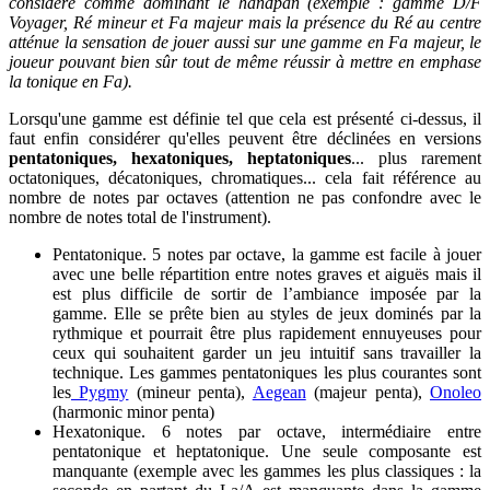
considéré comme dominant le handpan (exemple : gamme D/F
Voyager, Ré mineur et Fa majeur mais la présence du Ré au centre
atténue la sensation de jouer aussi sur une gamme en Fa majeur, le
joueur pouvant bien sûr tout de même réussir à mettre en emphase
la tonique en Fa).
Lorsqu'une gamme est définie tel que cela est présenté ci-dessus, il
faut enfin considérer qu'elles peuvent être déclinées en versions
pentatoniques, hexatoniques, heptatoniques
... plus rarement
octatoniques, décatoniques, chromatiques... cela fait référence au
nombre de notes par octaves (attention ne pas confondre avec le
nombre de notes total de l'instrument).
Pentatonique. 5 notes par octave, la gamme est facile à jouer
avec une belle répartition entre notes graves et aiguës mais il
est plus difficile de sortir de l’ambiance imposée par la
gamme. Elle se prête bien au styles de jeux dominés par la
rythmique et pourrait être plus rapidement ennuyeuses pour
ceux qui souhaitent garder un jeu intuitif sans travailler la
technique. Les gammes pentatoniques les plus courantes sont
les
Pygmy
(mineur penta),
Aegean
(majeur penta),
Onoleo
(harmonic minor penta)
Hexatonique. 6 notes par octave, intermédiaire entre
pentatonique et heptatonique. Une seule composante est
manquante (exemple avec les gammes les plus classiques : la