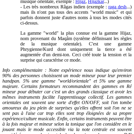
musique orientale, exemple :
Hijaz
,
Hijazkar
...)
- Les très nombreux Râgas indien (exemple :
raga desh
...)
mais ils n'ont pas tous des accents "world music" et qui
parfois donnent juste d'autres noms à tous les modes cités
ci-dessus.
La gamme "world" la plus connue est la gamme Hijaz,
nom provenant du Maqâm (système définissant les règles
de la musique orientale). C'est une gamme
Phrygienne/Kurd dont uniquement la tierce a été
augmentée d'un demi-ton. Ceci créé toute la tension et la
surprise qui caractérise ce mode.
Info complémentaire : Notre expérience nous indique qu'environ
90% des personnes choisissent un mode mineur pour leur premier
handpan. 5% une gamme "world/orientale" et 5% une gamme
majeure. Certains formateurs recommandent des gammes en Ré
mineur pour débuter car c'est un des grands classique et avoir les
mêmes instruments facilite l'apprentissage collectif. Les gammes
orientales ont souvent une sorte d'effet ON/OFF, soit l'on tombe
amoureux du jeu plein de surprises qu'elles offrent soit l'on ne se
sent pas à l'aise car trop elles sont trop éloignées de sa propre
expérience/culture musicale. Enfin, certains instruments peuvent être
à la fois majeur et mineur selon la tonique que l'on considère en le
jouant mais le mode accessible via la note centrale est souvent