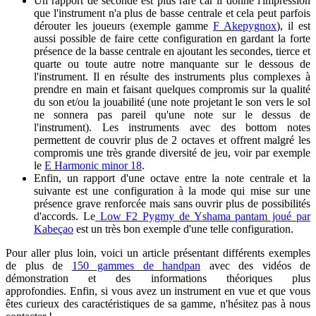
Un rapport de seconde est plus rare car il donne l'impression
que l'instrument n'a plus de basse centrale et cela peut parfois
dérouter les joueurs (exemple gamme
F Akepygnox
), il est
aussi possible de faire cette configuration en gardant la forte
présence de la basse centrale en ajoutant les secondes, tierce et
quarte ou toute autre notre manquante sur le dessous de
l'instrument. Il en résulte des instruments plus complexes à
prendre en main et faisant quelques compromis sur la qualité
du son et/ou la jouabilité (une note projetant le son vers le sol
ne sonnera pas pareil qu'une note sur le dessus de
l'instrument). Les instruments avec des bottom notes
permettent de couvrir plus de 2 octaves et offrent malgré les
compromis une très grande diversité de jeu, voir par exemple
le
E Harmonic minor 18
.
Enfin, un rapport d'une octave entre la note centrale et la
suivante est une configuration à la mode qui mise sur une
présence grave renforcée mais sans ouvrir plus de possibilités
d'accords. Le
Low F2 Pygmy de Yshama pantam joué par
Kabeçao
est un très bon exemple d'une telle configuration.
Pour aller plus loin, voici un article présentant différents exemples
de plus de
150 gammes de handpan
avec des vidéos de
démonstration et des informations théoriques plus
approfondies. Enfin, si vous avez un instrument en vue et que vous
êtes curieux des caractéristiques de sa gamme, n'hésitez pas à nous