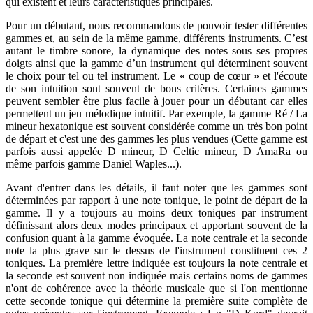
qui existent et leurs caractéristiques principales.
Pour un débutant, nous recommandons de pouvoir tester différentes
gammes et, au sein de la même gamme, différents instruments. C’est
autant le timbre sonore, la dynamique des notes sous ses propres
doigts ainsi que la gamme d’un instrument qui déterminent souvent
le choix pour tel ou tel instrument. Le « coup de cœur » et l'écoute
de son intuition sont souvent de bons critères. Certaines gammes
peuvent sembler être plus facile à jouer pour un débutant car elles
permettent un jeu mélodique intuitif. Par exemple, la gamme Ré / La
mineur hexatonique est souvent considérée comme un très bon point
de départ et c'est une des gammes les plus vendues (Cette gamme est
parfois aussi appelée D mineur, D Celtic mineur, D AmaRa ou
même parfois gamme Daniel Waples...).
Avant d'entrer dans les détails, il faut noter que les gammes sont
déterminées par rapport à une note tonique, le point de départ de la
gamme. Il y a toujours au moins deux toniques par instrument
définissant alors deux modes principaux et apportant souvent de la
confusion quant à la gamme évoquée. La note centrale et la seconde
note la plus grave sur le dessus de l'instrument constituent ces 2
toniques. La première lettre indiquée est toujours la note centrale et
la seconde est souvent non indiquée mais certains noms de gammes
n'ont de cohérence avec la théorie musicale que si l'on mentionne
cette seconde tonique qui détermine la première suite complète de