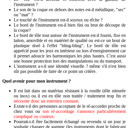
l'instrument ?
Le son de la coque en dehors des notes est-il métallique,
"sec"
ou "mat" ?
Le touché de l'instrument est-il soyeux ou rêche ?
Le bord de l'instrument est-il bien fini ou brut de découpe de
la coque?
Le bord de tôle tout autour de l'instrument est-il fourni, fixe en
laiton, amovible et en matériel de qualité ou est-ce un bout de
plastique doré à l'effet "bling-bling". Le bord de tôle est
apprécié pour les jeux en intérieur ou lors d'enregistrement car
il permet adoucir les harmoniques les plus hautes. C'est aussi
une bonne protection lors des manipulations ou du transport.
L'instrument a-t-il une identité visuelle ? même s'il n'est bien
sûr pas possible de faire de ce point un critère.
Quel avenir pour mon instrument ?
Il est fait dans un matériau résistant à la rouille (tôle nitrurée
ou inox) ou il est en tôle non traitée / traitement trop fin et
nécessite donc un entretien constant.
Existe-t-il des personnes acceptant de le ré-accorder proche de
chez vous ou
son ré-accordage s'annonce particulièrement
compliqué ou couteux.
Pourrait-t-il être facilement échangé ou revendu si un jour je
souhaite changer de gamme (les instruments dont le fabricant