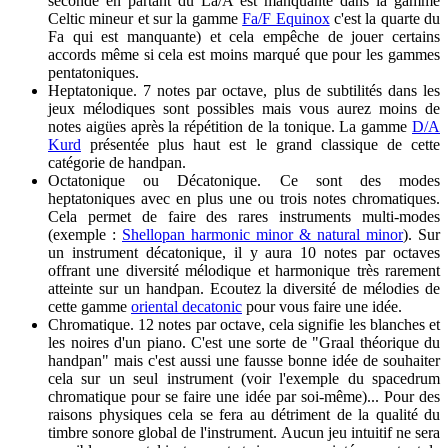
seconde en partant du La/A est manquante dans la gamme
Celtic mineur et sur la gamme
Fa/F Equinox
c'est la quarte du
Fa qui est manquante) et cela empêche de jouer certains
accords même si cela est moins marqué que pour les gammes
pentatoniques.
Heptatonique. 7 notes par octave, plus de subtilités dans les
jeux mélodiques sont possibles mais vous aurez moins de
notes aigües après la répétition de la tonique. La gamme
D/A
Kurd
présentée plus haut est le grand classique de cette
catégorie de handpan.
Octatonique ou Décatonique. Ce sont des modes
heptatoniques avec en plus une ou trois notes chromatiques.
Cela permet de faire des rares instruments multi-modes
(exemple :
Shellopan harmonic minor & natural minor
). Sur
un instrument décatonique, il y aura 10 notes par octaves
offrant une diversité mélodique et harmonique très rarement
atteinte sur un handpan. Ecoutez la diversité de mélodies de
cette gamme
oriental decatonic
pour vous faire une idée.
Chromatique. 12 notes par octave, cela signifie les blanches et
les noires d'un piano. C'est une sorte de "Graal théorique du
handpan" mais c'est aussi une fausse bonne idée de souhaiter
cela sur un seul instrument (voir l'exemple du spacedrum
chromatique pour se faire une idée par soi-même)... Pour des
raisons physiques cela se fera au détriment de la qualité du
timbre sonore global de l'instrument. Aucun jeu intuitif ne sera