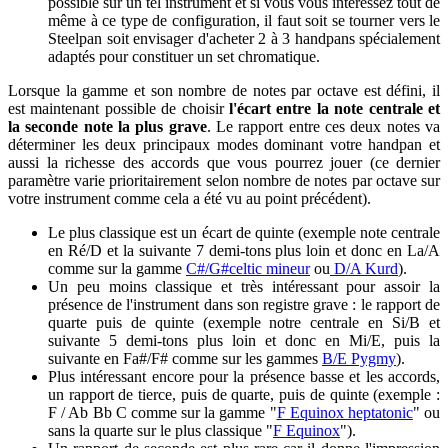
possible sur un tel instrument et si vous vous intéressez tout de
même à ce type de configuration, il faut soit se tourner vers le
Steelpan soit envisager d'acheter 2 à 3 handpans spécialement
adaptés pour constituer un set chromatique.
Lorsque la gamme et son nombre de notes par octave est défini, il
est maintenant possible de choisir
l'écart entre la note centrale et
la seconde note la plus grave
. Le rapport entre ces deux notes va
déterminer les deux principaux modes dominant votre handpan et
aussi la richesse des accords que vous pourrez jouer (ce dernier
paramètre varie prioritairement selon nombre de notes par octave sur
votre instrument comme cela a été vu au point précédent).
Le plus classique est un écart de quinte (exemple note centrale
en Ré/D et la suivante 7 demi-tons plus loin et donc en La/A
comme sur la gamme
C#/G#celtic mineur
ou
D/A Kurd
).
Un peu moins classique et très intéressant pour assoir la
présence de l'instrument dans son registre grave : le rapport de
quarte puis de quinte (exemple notre centrale en Si/B et
suivante 5 demi-tons plus loin et donc en Mi/E, puis la
suivante en Fa#/F# comme sur les gammes
B/E Pygmy
).
Plus intéressant encore pour la présence basse et les accords,
un rapport de tierce, puis de quarte, puis de quinte (exemple :
F / Ab Bb C comme sur la gamme "
F Equinox heptatonic
" ou
sans la quarte sur le plus classique "
F Equinox
").