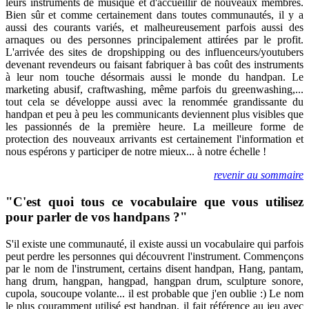
leurs instruments de musique et d'accueillir de nouveaux membres.
Bien sûr et comme certainement dans toutes communautés, il y a
aussi des courants variés, et malheureusement parfois aussi des
arnaques ou des personnes principalement attirées par le profit.
L'arrivée des sites de dropshipping ou des influenceurs/youtubers
devenant revendeurs ou faisant fabriquer à bas coût des instruments
à leur nom touche désormais aussi le monde du handpan. Le
marketing abusif, craftwashing, même parfois du greenwashing,...
tout cela se développe aussi avec la renommée grandissante du
handpan et peu à peu les communicants deviennent plus visibles que
les passionnés de la première heure. La meilleure forme de
protection des nouveaux arrivants est certainement l'information et
nous espérons y participer de notre mieux... à notre échelle !
revenir au sommaire
"C'est quoi tous ce vocabulaire que vous utilisez
pour parler de vos handpans ?"
S'il existe une communauté, il existe aussi un vocabulaire qui parfois
peut perdre les personnes qui découvrent l'instrument. Commençons
par le nom de l'instrument, certains disent handpan, Hang, pantam,
hang drum, hangpan, hangpad, hangpan drum, sculpture sonore,
cupola, soucoupe volante... il est probable que j'en oublie :) Le nom
le plus couramment utilisé est handpan, il fait référence au jeu avec