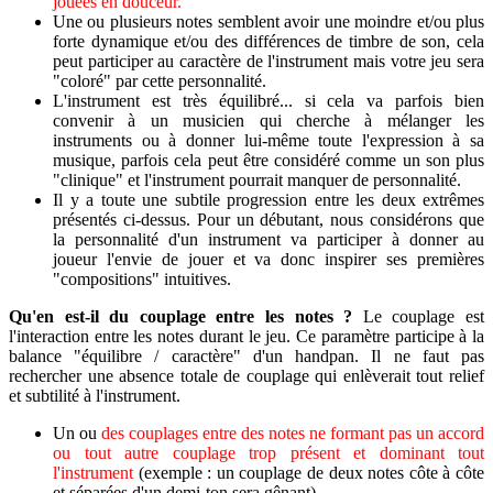
jouées en douceur.
Une ou plusieurs notes semblent avoir une moindre et/ou plus
forte dynamique et/ou des différences de timbre de son, cela
peut participer au caractère de l'instrument mais votre jeu sera
"coloré" par cette personnalité.
L'instrument est très équilibré... si cela va parfois bien
convenir à un musicien qui cherche à mélanger les
instruments ou à donner lui-même toute l'expression à sa
musique, parfois cela peut être considéré comme un son plus
"clinique" et l'instrument pourrait manquer de personnalité.
Il y a toute une subtile progression entre les deux extrêmes
présentés ci-dessus. Pour un débutant, nous considérons que
la personnalité d'un instrument va participer à donner au
joueur l'envie de jouer et va donc inspirer ses premières
"compositions" intuitives.
Qu'en est-il du couplage entre les notes ?
Le couplage est
l'interaction entre les notes durant le jeu. Ce paramètre participe à la
balance "équilibre / caractère" d'un handpan. Il ne faut pas
rechercher une absence totale de couplage qui enlèverait tout relief
et subtilité à l'instrument.
Un ou
des couplages entre des notes ne formant pas un accord
ou tout autre couplage trop présent et dominant tout
l'instrument
(exemple : un couplage de deux notes côte à côte
et séparées d'un demi-ton sera gênant).