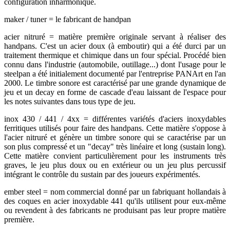
configuration inharmonique.
maker / tuner = le fabricant de handpan
acier nitruré = matière première originale servant à réaliser des
handpans. C'est un acier doux (à emboutir) qui a été durci par un
traitement thermique et chimique dans un four spécial. Procédé bien
connu dans l'industrie (automobile, outillage...) dont l'usage pour le
steelpan a été initialement documenté par l'entreprise PANArt en l'an
2000. Le timbre sonore est caractérisé par une grande dynamique de
jeu et un decay en forme de cascade d'eau laissant de l'espace pour
les notes suivantes dans tous type de jeu.
inox 430 / 441 / 4xx = différentes variétés d'aciers inoxydables
ferritiques utilisés pour faire des handpans. Cette matière s'oppose à
l'acier nitruré et génère un timbre sonore qui se caractérise par un
son plus compressé et un "decay" très linéaire et long (sustain long).
Cette matière convient particulièrement pour les instruments très
graves, le jeu plus doux ou en extérieur ou un jeu plus percussif
intégrant le contrôle du sustain par des joueurs expérimentés.
ember steel = nom commercial donné par un fabriquant hollandais à
des coques en acier inoxydable 441 qu'ils utilisent pour eux-même
ou revendent à des fabricants ne produisant pas leur propre matière
première.