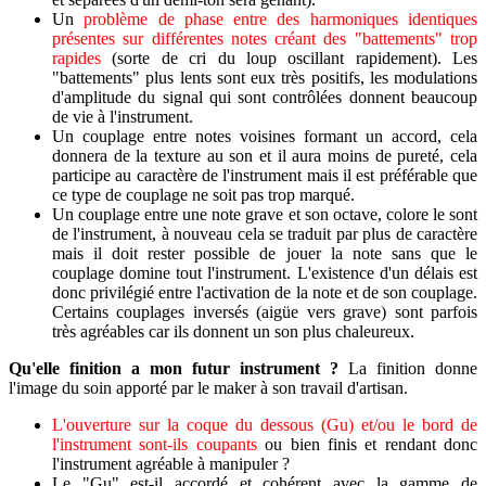
Un
problème de phase entre des harmoniques identiques
présentes sur différentes notes créant des "battements" trop
rapides
(sorte de cri du loup oscillant rapidement). Les
"battements" plus lents sont eux très positifs, les modulations
d'amplitude du signal qui sont contrôlées donnent beaucoup
de vie à l'instrument.
Un couplage entre notes voisines formant un accord, cela
donnera de la texture au son et il aura moins de pureté, cela
participe au caractère de l'instrument mais il est préférable que
ce type de couplage ne soit pas trop marqué.
Un couplage entre une note grave et son octave, colore le sont
de l'instrument, à nouveau cela se traduit par plus de caractère
mais il doit rester possible de jouer la note sans que le
couplage domine tout l'instrument. L'existence d'un délais est
donc privilégié entre l'activation de la note et de son couplage.
Certains couplages inversés (aigüe vers grave) sont parfois
très agréables car ils donnent un son plus chaleureux.
Qu'elle finition a mon futur instrument ?
La finition donne
l'image du soin apporté par le maker à son travail d'artisan.
L'ouverture sur la coque du dessous (Gu) et/ou le bord de
l'instrument sont-ils coupants
ou bien finis et rendant donc
l'instrument agréable à manipuler ?
Le "Gu" est-il accordé et cohérent avec la gamme de