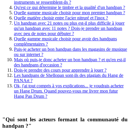
instruments se ressemblent-ils ?
Qu'est ce qui détermine le timbre et la qualité d'un handpan ?
Quelle gamme musicale choisir pour mon premier handpan ?
Quelle matière choisir entre l'acier nitruré et l'inox ?
Un handpan avec 21 notes ou plus est-il plus difficile à jouer
qu'un handpan avec 11 notes ? Dois-je prendre un handpan
avec peu de notes pour débuter ?
Quelle gamme musicale choisir pour avoir des handpans
complémentaires ?
Puis-je acheter un bon handpan dans les magasins de musique
ou sur internet ?
Mais où puis-je donc acheter un bon handpan ? et qu'en est-il
des handpans d'occasion ?
Dois-je prendre des cours pour apprendre à jouer ?
Les handpans de Shellopan sont-ils des plagiats du Hang de
PANArt ?
Ok, j'ai tout compris à vos explications... je voudrais acheter
un Hang Drum. Quand pouvez-vous me livrer mon futur
Hang Pan Drum ?
"Qui sont les acteurs formant la communauté du
handpan ?"