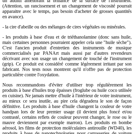
un additif améliorant la brillance de la surface de l'instrument.
(Attention, un rancissement et un changement de viscosité pourrait
apparaitre avec le temps, pas besoin d'acheter de grosses quantités
en avance).
- la cire d'abeille ou des mélanges de cires végétales ou minérales.
- les produits à base d'eau et de triéthanolamine (donc sans huile,
mais certaines personnes pourraient appeler cela une "huile sèche").
C'est l'ancien produit d'entretien des instruments de musique
commercialisés par PANArt mais aussi par d'autres revendeurs
décrivant avec son usage un changement de touché de l'instrument
(grip). Ce produit est considéré comme légèrement irritant par son
fabricant. Nos tests nous montrent qu'il n'offre pas de protection
particulière contre l'oxydation.
Nous recommandons d'éviter d'utiliser trop régulièrement les
produits à base d'huiles trop épaisses (froglube ou huile coco utilisée
en cuisine). Ne jamais mettre d'huile à l'intérieur de votre instrument,
au mieux ce sera inutile, au pire cela dégradera le son de façon
définitive. Les produits à base d'huile changent la couleur de votre
handpan lors de leur premier usage (il devient plus foncé et/ou
contrasté, certains reflets de couleur peuvent changer, le rose ou le
mauve deviennent par exemple marron). Les produits en bombe
aérosol, les films de protection moléculaires antirouille (WD40), les
produits à base de nanotechnologies pour carrosseries de voiture