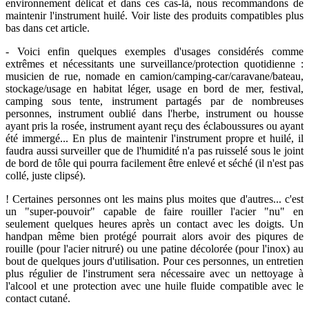
environnement délicat et dans ces cas-là, nous recommandons de
maintenir l'instrument huilé. Voir liste des produits compatibles plus
bas dans cet article.
- Voici enfin quelques exemples d'usages considérés comme
extrêmes et nécessitants une surveillance/protection quotidienne :
musicien de rue, nomade en camion/camping-car/caravane/bateau,
stockage/usage en habitat léger, usage en bord de mer, festival,
camping sous tente, instrument partagés par de nombreuses
personnes, instrument oublié dans l'herbe, instrument ou housse
ayant pris la rosée, instrument ayant reçu des éclaboussures ou ayant
été immergé... En plus de maintenir l'instrument propre et huilé, il
faudra aussi surveiller que de l'humidité n'a pas ruisselé sous le joint
de bord de tôle qui pourra facilement être enlevé et séché (il n'est pas
collé, juste clipsé).
! Certaines personnes ont les mains plus moites que d'autres... c'est
un "super-pouvoir" capable de faire rouiller l'acier "nu" en
seulement quelques heures après un contact avec les doigts. Un
handpan même bien protégé pourrait alors avoir des piqures de
rouille (pour l'acier nitruré) ou une patine décolorée (pour l'inox) au
bout de quelques jours d'utilisation. Pour ces personnes, un entretien
plus régulier de l'instrument sera nécessaire avec un nettoyage à
l'alcool et une protection avec une huile fluide compatible avec le
contact cutané.