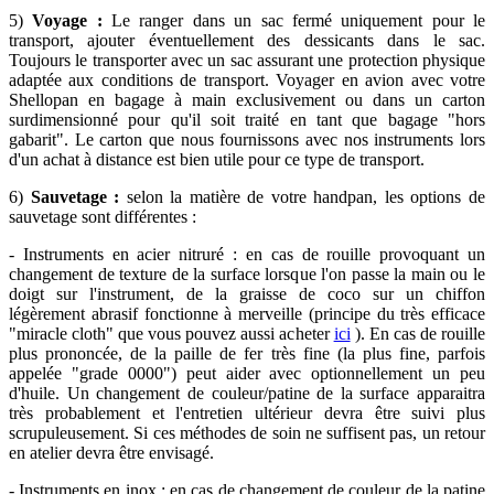
5)
Voyage :
Le ranger dans un sac fermé uniquement pour le
transport, ajouter éventuellement des dessicants dans le sac.
Toujours le transporter avec un sac assurant une protection physique
adaptée aux conditions de transport. Voyager en avion avec votre
Shellopan en bagage à main exclusivement ou dans un carton
surdimensionné pour qu'il soit traité en tant que bagage "hors
gabarit". Le carton que nous fournissons avec nos instruments lors
d'un achat à distance est bien utile pour ce type de transport.
6)
Sauvetage :
selon la matière de votre handpan, les options de
sauvetage sont différentes :
- Instruments en acier nitruré : en cas de rouille provoquant un
changement de texture de la surface lorsque l'on passe la main ou le
doigt sur l'instrument, de la graisse de coco sur un chiffon
légèrement abrasif fonctionne à merveille (principe du très efficace
"miracle cloth" que vous pouvez aussi acheter
ici
). En cas de rouille
plus prononcée, de la paille de fer très fine (la plus fine, parfois
appelée "grade 0000") peut aider avec optionnellement un peu
d'huile. Un changement de couleur/patine de la surface apparaitra
très probablement et l'entretien ultérieur devra être suivi plus
scrupuleusement. Si ces méthodes de soin ne suffisent pas, un retour
en atelier devra être envisagé.
- Instruments en inox : en cas de changement de couleur de la patine