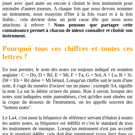
jouer avec quel autre ou encore à choisir le bon instrument pour
rejoindre d'autres joueurs. A chaque fois que nous devons nommer
un instrument, nous essayons d'être à la fois exact et à la fois
lisible... cela devient donc un petit casse tête que nous nous
attachons à relever !
Nous pensons que partager cette
connaissance permet à chacun de mieux connaître et choisir son
instrument.
Pourquoi tous ces chiffres et toutes ces
lettres ?
En tout premier, le nom des notes est toujours indiqué en notation
anglaise : C = Do, D = Ré, E = Mi, F = Fa, G = Sol, A = La, B = Si.
D# = Eb = Ré dièse = Mi bémol. Lorsqu'un chiffre suit le nom d'une
note, il s'agit du numéro d'octave sur un piano : exemple A4, signifie
la note La sur la 4ième octave du piano. Bon à savoir, lorsque des
notes sont indiquées entre parenthèses, c'est qu'elles sont situées sur
la coque du dessous de l'instrument, on les appelle souvent des
"bottom notes".
Le La4, c'est aussi la fréquence de référence servant d'étalon à toutes
les autres notes, sa fréquence est 440Hz et c'est le standard de tous
les instrumnets de musique. Lorsqu'un instrument n'est pas accordé
sur le standard 440hz, cela doit être mentionné (vous lirez dans ce