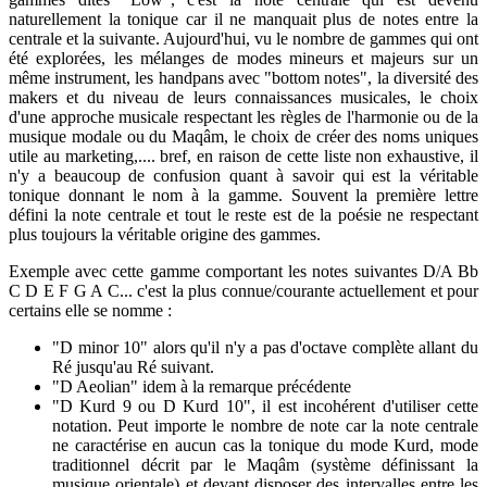
naturellement la tonique car il ne manquait plus de notes entre la
centrale et la suivante. Aujourd'hui, vu le nombre de gammes qui ont
été explorées, les mélanges de modes mineurs et majeurs sur un
même instrument, les handpans avec "bottom notes", la diversité des
makers et du niveau de leurs connaissances musicales, le choix
d'une approche musicale respectant les règles de l'harmonie ou de la
musique modale ou du Maqâm, le choix de créer des noms uniques
utile au marketing,.... bref, en raison de cette liste non exhaustive, il
n'y a beaucoup de confusion quant à savoir qui est la véritable
tonique donnant le nom à la gamme. Souvent la première lettre
défini la note centrale et tout le reste est de la poésie ne respectant
plus toujours la véritable origine des gammes.
Exemple avec cette gamme comportant les notes suivantes D/A Bb
C D E F G A C... c'est la plus connue/courante actuellement et pour
certains elle se nomme :
"D minor 10" alors qu'il n'y a pas d'octave complète allant du
Ré jusqu'au Ré suivant.
"D Aeolian" idem à la remarque précédente
"D Kurd 9 ou D Kurd 10", il est incohérent d'utiliser cette
notation. Peut importe le nombre de note car la note centrale
ne caractérise en aucun cas la tonique du mode Kurd, mode
traditionnel décrit par le Maqâm (système définissant la
musique orientale) et devant disposer des intervalles entre les