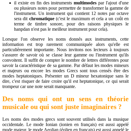
il existe en fin des instruments
multimodes
par l'ajout d'une
ou plusieurs notes pour permettre de transformer la gamme de
l'instrument. Un instrument qui contient 12 notes par octave
sera dit
chromatique
(c'est le maximum et cela a un coût en
terme de timbre sonore, pour des raisons physiques le
hanpdan n'est pas le meilleur instrument pour cela).
Lorsque l'on observe les noms donnés aux instruments, cette
information est trop rarement communiquée alors qu'elle est
particulièrement importante. Nous invitons nos lecteurs à toujours
s'assurer de savoir où se classe leur gamme ou l'instrument qu'ils
convoitent. Il suffit de compter le nombre de lettres différentes pour
savoir la caractéristique de sa gamme. Par défaut les modes mineurs
et majeurs ou encore les modes Grecs sont tous censés être des
modes heptatoniques. Présenter un D mineur hexatonique sans le
dire, c'est risquer de faire croire qu'il est heptatonique, ce qui serait
trompeur car une note serait manquante.
Des noms qui ont un sens en théorie
musicale ou qui sont juste imaginaires ?
Les noms des modes grecs sont souvent utilisés dans la musique
occidentale. Le mode Ionian (ionien en français) est aussi appelé
mode majeur, le mode Aeolian (éolien en français) est aussi appelé le