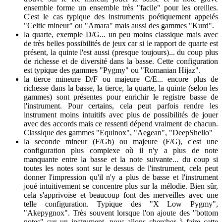
ensemble forme un ensemble très "facile" pour les oreilles.
C'est le cas typique des instruments poétiquement appelés
"Celtic mineur" ou "Amara" mais aussi des gammes "Kurd".
la quarte, exemple D/G... un peu moins classique mais avec
de très belles possibilités de jeux car si le rapport de quarte est
présent, la quinte l'est aussi (presque toujours)... du coup plus
de richesse et de diversité dans la basse. Cette configuration
est typique des gammes "Pygmy" ou "Romanian Hijaz".
la tierce mineure D/F ou majeure C/E... encore plus de
richesse dans la basse, la tierce, la quarte, la quinte (selon les
gammes) sont présentes pour enrichir le registre basse de
l'instrument. Pour certains, cela peut parfois rendre les
instrument moins intuitifs avec plus de possibilités de jouer
avec des accords mais ce ressenti dépend vraiment de chacun.
Classique des gammes "Equinox", "Aegean", "DeepShello"
la seconde mineur (F/Gb) ou majeure (F/G), c'est une
configuration plus complexe où il n'y a plus de note
manquante entre la basse et la note suivante... du coup si
toutes les notes sont sur le dessus de l'instrument, cela peut
donner l'impression qu'il n'y a plus de basse et l'instrument
joué intuitivement se concentre plus sur la mélodie. Bien sûr,
cela s'apprivoise et beaucoup font des merveilles avec une
telle configuration. Typique des "X Low Pygmy",
"Akepygnox". Très souvent lorsque l'on ajoute des "bottom
notes" sur un instrument, nous allons chercher à faire cette