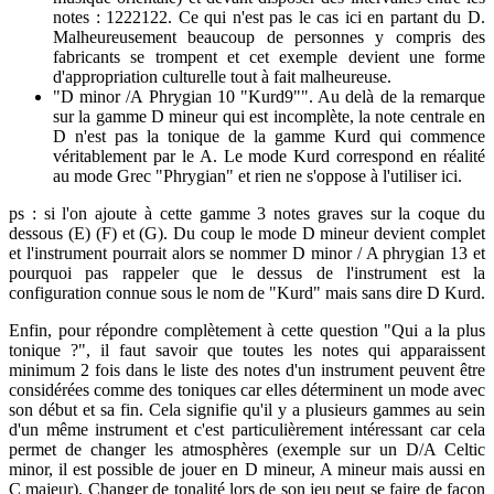
notes : 1222122. Ce qui n'est pas le cas ici en partant du D.
Malheureusement beaucoup de personnes y compris des
fabricants se trompent et cet exemple devient une forme
d'appropriation culturelle tout à fait malheureuse.
"D minor /A Phrygian 10 "Kurd9"". Au delà de la remarque
sur la gamme D mineur qui est incomplète, la note centrale en
D n'est pas la tonique de la gamme Kurd qui commence
véritablement par le A. Le mode Kurd correspond en réalité
au mode Grec "Phrygian" et rien ne s'oppose à l'utiliser ici.
ps : si l'on ajoute à cette gamme 3 notes graves sur la coque du
dessous (E) (F) et (G). Du coup le mode D mineur devient complet
et l'instrument pourrait alors se nommer D minor / A phrygian 13 et
pourquoi pas rappeler que le dessus de l'instrument est la
configuration connue sous le nom de "Kurd" mais sans dire D Kurd.
Enfin, pour répondre complètement à cette question "Qui a la plus
tonique ?", il faut savoir que toutes les notes qui apparaissent
minimum 2 fois dans le liste des notes d'un instrument peuvent être
considérées comme des toniques car elles déterminent un mode avec
son début et sa fin. Cela signifie qu'il y a plusieurs gammes au sein
d'un même instrument et c'est particulièrement intéressant car cela
permet de changer les atmosphères (exemple sur un D/A Celtic
minor, il est possible de jouer en D mineur, A mineur mais aussi en
C majeur). Changer de tonalité lors de son jeu peut se faire de façon