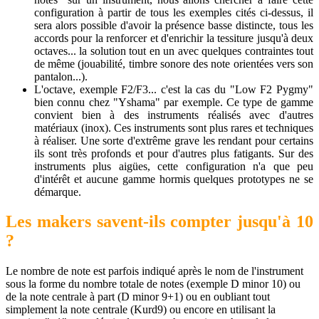
configuration à partir de tous les exemples cités ci-dessus, il
sera alors possible d'avoir la présence basse distincte, tous les
accords pour la renforcer et d'enrichir la tessiture jusqu'à deux
octaves... la solution tout en un avec quelques contraintes tout
de même (jouabilité, timbre sonore des note orientées vers son
pantalon...).
L'octave, exemple F2/F3... c'est la cas du "Low F2 Pygmy"
bien connu chez "Yshama" par exemple. Ce type de gamme
convient bien à des instruments réalisés avec d'autres
matériaux (inox). Ces instruments sont plus rares et techniques
à réaliser. Une sorte d'extrême grave les rendant pour certains
ils sont très profonds et pour d'autres plus fatigants. Sur des
instruments plus aigües, cette configuration n'a que peu
d'intérêt et aucune gamme hormis quelques prototypes ne se
démarque.
Les makers savent-ils compter jusqu'à 10
?
Le nombre de note est parfois indiqué après le nom de l'instrument
sous la forme du nombre totale de notes (exemple D minor 10) ou
de la note centrale à part (D minor 9+1) ou en oubliant tout
simplement la note centrale (Kurd9) ou encore en utilisant la