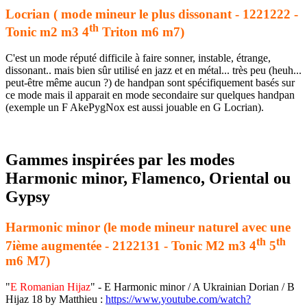
Locrian ( mode mineur le plus dissonant - 1221222 -
th
Tonic m2 m3 4
Triton m6 m7)
C'est un mode réputé difficile à faire sonner, instable, étrange,
dissonant.. mais bien sûr utilisé en jazz et en métal... très peu (heuh...
peut-être même aucun ?) de handpan sont spécifiquement basés sur
ce mode mais il apparait en mode secondaire sur quelques handpan
(exemple un F AkePygNox est aussi jouable en G Locrian).
Gammes inspirées par les modes
Harmonic minor, Flamenco, Oriental ou
Gypsy
Harmonic minor (le mode mineur naturel avec une
th
th
7ième augmentée - 2122131 - Tonic M2 m3 4
5
m6 M7)
"
E Romanian Hijaz
" - E Harmonic minor / A Ukrainian Dorian / B
Hijaz 18 by Matthieu :
https://www.youtube.com/watch?