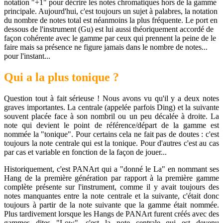
notation "+1" pour décrire les notes chromatiques hors de la gamme
principale. Aujourd'hui, c'est toujours un sujet à palabres, la notation
du nombre de notes total est néanmoins la plus fréquente. Le port en
dessous de l'instrument (Gu) est lui aussi théoriquement accordé de
façon cohérente avec le gamme par ceux qui prennent la peine de le
faire mais sa présence ne figure jamais dans le nombre de notes...
pour l'instant...
Qui a la plus tonique ?
Question tout à fait sérieuse ! Nous avons vu qu'il y a deux notes
graves importantes. La centrale (appelée parfois Ding) et la suivante
souvent placée face à son nombril ou un peu décalée à droite. La
note qui devient le point de référence/départ de la gamme est
nommée la "tonique". Pour certains cela ne fait pas de doutes : c'est
toujours la note centrale qui est la tonique. Pour d'autres c'est au cas
par cas et variable en fonction de la façon de jouer...
Historiquement, c'est PANArt qui a "donné le La" en nommant ses
Hang de la première génération par rapport à la première gamme
complète présente sur l'instrument, comme il y avait toujours des
notes manquantes entre la note centrale et la suivante, c'était donc
toujours à partir de la note suivante que la gamme était nommée.
Plus tardivement lorsque les Hangs de PANArt furent créés avec des
gammes dites "Low", c'est la note centrale qui est devenu