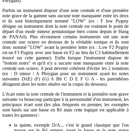
Phrygian).
Parfois un instrument dispose d'une note centrale et d'une première
note grave de la gamme sans aucune note manquante entre les deux
et ils sont historiquement nommé "LOW" (ex : F low Pygmy
désigne un instrument dont la note centrale est vraiment le point de
départ d'un mode mineur pentatonique bien connu depuis le Hang
de PANArt). Plus récemment certains instruments ont une note
centrale une octave en dessous de la véritable tonique et ils sont
donc nommé "LOW" avant la première lettre (ex : Low F2 Pygmy
est un F3 Pygmy avec une basse en F2 au lieu du C3 habituellement
trouvé sur cette gamme). Enfin lorsque l'instrument dispose de
"bottom notes" et qu'il n'y a aucune note manquante entre la note
centrale son octave, il peut devenir cohérent d'écrire les 2 notations
(ex : D minor / A Phrygian pour un instrument ayant les notes
suivantes D/(E) (F) (G) A Bb C D E F G A - les parenthèses
désignent alors les notes situées sur la coque du dessous).
L'écart entre la note centrale de l'instrument et la première note grave
suivante va beaucoup participer à la personnalité d'un instrument, les
principaux écart sont (les plus fréquents en premier, les exemples
sont basés sur une basse en Ré mais cette logique est applicable à
toutes les gammes) :
la quinte, exemple D/A... c'est le grand classique que l'on
trouve sur le Ré mineur, jouer la basse et la note grave