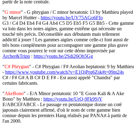
partir de la note centrale.
"
G minor
" - G phrygian / C minor hexatonic 13 by Matthieu played
by Marcel Huttter -
https://youtu.be/UV75AGo6Ffo
G3 / C4 D4 Eb4 F4 G4 Ab4 C5 D5 Eb5 F5 G5 Bb5 - Cette gamme
va loin dans les notes aigües, gamme extrême qui nécessite un
touché très précis. Déconseillée aux débutants mais tellement
addictif à jouer ! Les gammes aigües comme celle-ci font aussi de
très bons compléments pour accompagner une gamme plus grave
comme vous pourrez le voir sur cette démo improvisée par
Archer&Tripp
:
https://youtu.be/2Sdi26Ob5Gg
"
C# Phrygian
" - C# Phrygian / F# Aeolian heptatonic 9 by Matthieu
-
https://www.youtube.com/watch?v=E1QjPrq6Zsk#t=09m24s
C# / F# G# A B C# D E F# - Est aussi appelé "Chandra" par
certains fabricants.
"
AkeBono
" - E/A Minor pentatonic 10 "E Goon Kali & A Ake
Bono" by Matthieu :
https://youtu.be/UrQ-9Fk9SjY
E/ABCEFABCE - Le passage en pentatonique donne un coté
japonais clairement affirmé, d'où le nom de cette gamme bien
connue depuis les premiers Hang réalisés par PANArt à partir de
l'an 2000.