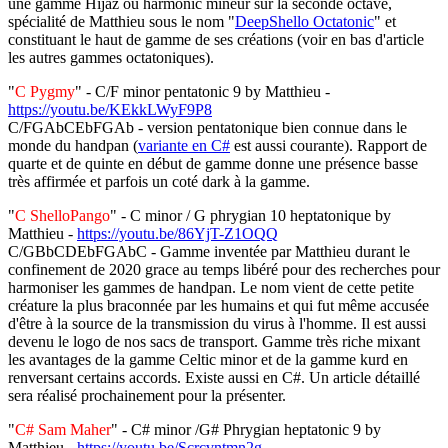
une gamme Hijaz ou harmonic mineur sur la seconde octave,
spécialité de Matthieu sous le nom "
DeepShello Octatonic
" et
constituant le haut de gamme de ses créations (voir en bas d'article
les autres gammes octatoniques).
"
C Pygmy
" - C/F minor pentatonic 9 by Matthieu -
https://youtu.be/KEkkLWyF9P8
C/FGAbCEbFGAb - version pentatonique bien connue dans le
monde du handpan (
variante en C#
est aussi courante). Rapport de
quarte et de quinte en début de gamme donne une présence basse
très affirmée et parfois un coté dark à la gamme.
"
C ShelloPango
" - C minor / G phrygian 10 heptatonique by
Matthieu -
https://youtu.be/86YjT-Z1OQQ
C/GBbCDEbFGAbC - Gamme inventée par Matthieu durant le
confinement de 2020 grace au temps libéré pour des recherches pour
harmoniser les gammes de handpan. Le nom vient de cette petite
créature la plus braconnée par les humains et qui fut même accusée
d'être à la source de la transmission du virus à l'homme. Il est aussi
devenu le logo de nos sacs de transport. Gamme très riche mixant
les avantages de la gamme Celtic minor et de la gamme kurd en
renversant certains accords. Existe aussi en C#. Un article détaillé
sera réalisé prochainement pour la présenter.
"
C# Sam Maher
" - C# minor /G# Phrygian heptatonic 9 by
Matthieu -
https://youtu.be/Scrcvntmn2g