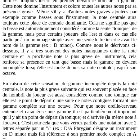
nom est toujours inscrit en premier devant le nom de la gamme.
Cette note domine l'instrument et colore toutes les autres notes par sa
présence grave. Même s'il y a d'autres notes graves ajoutées par
exemple comme basses sous l'instrument, la note centrale aura
toujours cette place de centrale dominante. Cela ne signifie pas que
la basse est automatiquement considéré comme la seule "tonique" de
la gamme, mais pour certains joueurs elle l'est et dans ce cas elle
participe à un nommage simple avec une seule lettre inscrite avant le
nom de la gamme (ex : D minor). Comme nous le décrivons ci-
dessous, il y a très souvent des notes manquantes entre la note
centrale et la prochaine note la plus grave de l'instrument, cela
renforce sa présence en tant que basse mais la gamme en devient
incomplète lorsqu'elle est jouée depuis sa note centrale jusqu'à son
octave.
En raison de cette sensation de gamme incomplète depuis la note
centrale, la note la plus grave suivante qui est souvent placée en face
du nombril du joueur est aussi considérée comme une tonique car
elle est le point de départ d'une suite de notes contiguës formant une
gamme complète sur une octave. Pour que notre oreille/cerveau
entende et caractérise une gamme il est particulièrement important
qu'il y ait un point de départ (la tonique) et d'arrivée (la même note à
l'octave). C'est pour cela que vous verrez parfois une notation avec 2
lettres séparée par un "/" (ex : D/A Phrygian désigne un instrument
en D minor mais fait référence à son premier mode complet en A