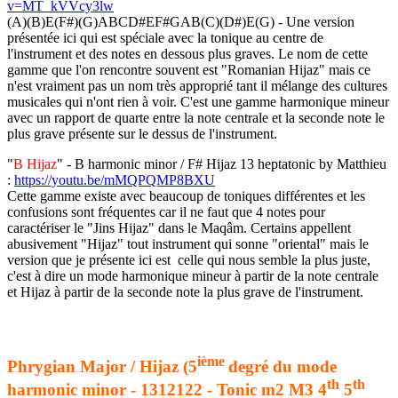
v=MT_kVVcy3lw
(A)(B)E(F#)(G)ABCD#EF#GAB(C)(D#)E(G) - Une version
présentée ici qui est spéciale avec la tonique au centre de
l'instrument et des notes en dessous plus graves. Le nom de cette
gamme que l'on rencontre souvent est "Romanian Hijaz" mais ce
n'est vraiment pas un nom très approprié tant il mélange des cultures
musicales qui n'ont rien à voir. C'est une gamme harmonique mineur
avec un rapport de quarte entre la note centrale et la seconde note le
plus grave présente sur le dessus de l'instrument.
"
B Hijaz
" - B harmonic minor / F# Hijaz 13 heptatonic by Matthieu
:
https://youtu.be/mMQPQMP8BXU
Cette gamme existe avec beaucoup de toniques différentes et les
confusions sont fréquentes car il ne faut que 4 notes pour
caractériser le "Jins Hijaz" dans le Maqâm. Certains appellent
abusivement "Hijaz" tout instrument qui sonne "oriental" mais le
version que je présente ici est celle qui nous semble la plus juste,
c'est à dire un mode harmonique mineur à partir de la note centrale
et Hijaz à partir de la seconde note la plus grave de l'instrument.
ième
Phrygian Major / Hijaz (5
degré du mode
th
th
harmonic minor - 1312122 - Tonic m2 M3 4
5