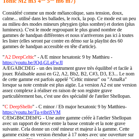
Tonic M2 m3 4
5
m6 m7)
Considéré comme un mode mélancolique, sans tension, doux,
calme... utilisé dans les ballades, le rock, la pop. Ce mode est un peu
au milieu des modes mineurs phrygien (plus sombre) et dorien (plus
lumineux). C'est le mode regroupant le plus grand nombre de
gammes de handpan différentes et nous n'arriverons pas ici à toutes
les lister (elles seront par contre en démo sur la playlist des 60
gammes de handpan accessible en tête d'article).
"
A2 DeepCeltic
" - A/E minor hexatonic 9 by Matthieu -
https://youtu.be/JQd-GLgFwJI
A/EGABCDEG - un des instrument grave très équilibré et facile à
jouer. Réalisable aussi en G2, A2, Bb2, B2, C#3, D3, E3... Le nom
de cette gamme est parfois appelé "Celtic mineur" ou "AmaRa"
lorsque sa note centrale est plus aigüe. La version A2 est une version
assez complexe à réaliser en raison de son registre grave
particulièrement bas, c'est une des spécialité de l'atelier Shellopan.
"
C DeepShello
" - C minor / Eb major hexatonic 9 by Matthieu-
https://youtu.be/Tu-vibriSVM
C/EbGBbCDEbFG - Une autre gamme créée à l'atelier Shellopan
avec un rapport de tierce entre la basse centrale et la note grave
suivante. Cela donne un coté mineur et majeur à la gamme. Cette
gamme existe en version étendue à 17 notes avec une ouverture sur