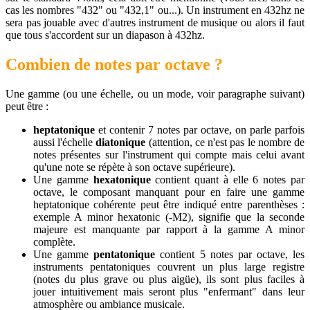
cas les nombres "432" ou "432,1" ou...). Un instrument en 432hz ne
sera pas jouable avec d'autres instrument de musique ou alors il faut
que tous s'accordent sur un diapason à 432hz.
Combien de notes par octave ?
Une gamme (ou une échelle, ou un mode, voir paragraphe suivant)
peut être :
heptatonique
et contenir 7 notes par octave, on parle parfois
aussi l'échelle
diatonique
(attention, ce n'est pas le nombre de
notes présentes sur l'instrument qui compte mais celui avant
qu'une note se répète à son octave supérieure).
Une gamme
hexatonique
contient quant à elle 6 notes par
octave, le composant manquant pour en faire une gamme
heptatonique cohérente peut être indiqué entre parenthèses :
exemple A minor hexatonic (-M2), signifie que la seconde
majeure est manquante par rapport à la gamme A minor
complète.
Une gamme
pentatonique
contient 5 notes par octave, les
instruments pentatoniques couvrent un plus large registre
(notes du plus grave ou plus aigüe), ils sont plus faciles à
jouer intuitivement mais seront plus "enfermant" dans leur
atmosphère ou ambiance musicale.