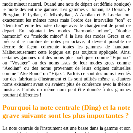
mode mineur naturel. Quand une note de départ est définie (tonique)
le mode devient une gamme. Les gammes C Ionian, D Dorian, E
Phrygian, F Lydian, G Mixolydian, A Aeolian et B Locrian ont
exactement les mêmes notes mais l'ordre des intervalles "ton" et
"demi-ton" entre les notes change avec le changement de point de
départ. En rajoutant les modes "harmonic minor", "double
harmonic" ou "melodic minor" à la liste des modes Grecs et en
précisant le nombre de notes par octave, il devient possible de
décrire de façon cohérente toutes les gammes de handpan.
Malheureusement cette logique est pas toujours appliquée. Ainsi
certaines gammes ont des noms plus poétiques comme “Equinox”
ou “Voyager” ou des noms issus de leur modes grecs comme
“Aeolian” ou des noms provenant de leurs origines culturelles
comme “Ake Bono” ou “Hijaz”. Parfois ce sont des noms inventés
par des fabricants d'instrument et ils sont utilisés même si d'autres
noms existaient avant ou avaient plus de cohérence avec la théorie
musicale. Parfois un même nom peut être donnée à des gammes
pourtant différentes !
Pourquoi la note centrale (Ding) et la note
grave suivante sont les plus importantes ?
La note centrale de l'instrument est une basse dans la gamme et son