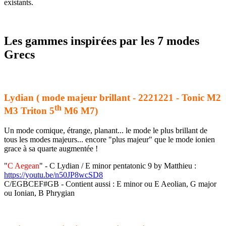
existants.
Les gammes inspirées par les 7 modes
Grecs
Lydian ( mode majeur brillant - 2221221 - Tonic M2
th
M3 Triton 5
M6 M7)
Un mode comique, étrange, planant... le mode le plus brillant de
tous les modes majeurs... encore "plus majeur" que le mode ionien
grace à sa quarte augmentée !
"
C Aegean
" - C Lydian / E minor pentatonic 9 by Matthieu :
https://youtu.be/n50JP8wcSD8
C/EGBCEF#GB - Contient aussi : E minor ou E Aeolian, G major
ou Ionian, B Phrygian