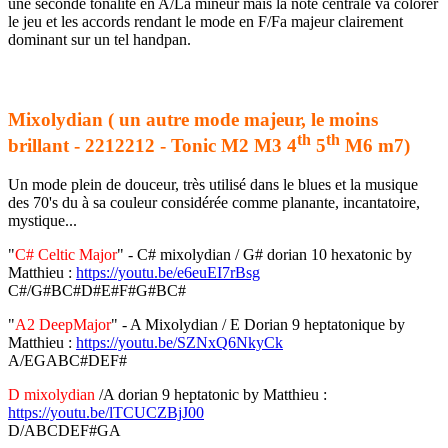
une seconde tonalité en A/La mineur mais la note centrale va colorer
le jeu et les accords rendant le mode en F/Fa majeur clairement
dominant sur un tel handpan.
Mixolydian (
un autre mode majeur, le moins
th
th
brillant -
2212212 - Tonic M2 M3 4
5
M6 m7)
Un mode plein de douceur, très utilisé dans le blues et la musique
des 70's du à sa couleur considérée comme planante, incantatoire,
mystique...
"
C# Celtic Major
" - C# mixolydian / G# dorian 10 hexatonic by
Matthieu :
https://youtu.be/e6euEI7rBsg
C#/G#BC#D#E#F#G#BC#
"
A2 DeepMajor
" - A Mixolydian / E Dorian 9 heptatonique by
Matthieu :
https://youtu.be/SZNxQ6NkyCk
A/EGABC#DEF#
D mixolydian
/A dorian 9 heptatonic by Matthieu :
https://youtu.be/lTCUCZBjJ00
D/ABCDEF#GA