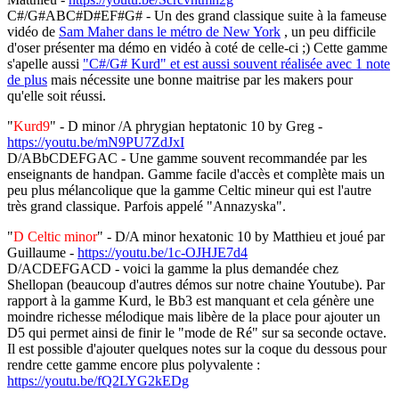
C#/G#ABC#D#EF#G# - Un des grand classique suite à la fameuse
vidéo de
Sam Maher dans le métro de New York
, un peu difficile
d'oser présenter ma démo en vidéo à coté de celle-ci ;) Cette gamme
s'apelle aussi
"C#/G# Kurd" et est aussi souvent réalisée avec 1 note
de plus
mais nécessite une bonne maitrise par les makers pour
qu'elle soit réussi.
"
Kurd9
" - D minor /A phrygian heptatonic 10 by Greg -
https://youtu.be/mN9PU7ZdJxI
D/ABbCDEFGAC - Une gamme souvent recommandée par les
enseignants de handpan. Gamme facile d'accès et complète mais un
peu plus mélancolique que la gamme Celtic mineur qui est l'autre
très grand classique. Parfois appelé "Annazyska".
"
D Celtic minor
" - D/A minor hexatonic 10 by Matthieu et joué par
Guillaume -
https://youtu.be/1c-OJHJE7d4
D/ACDEFGACD - voici la gamme la plus demandée chez
Shellopan (beaucoup d'autres démos sur notre chaine Youtube). Par
rapport à la gamme Kurd, le Bb3 est manquant et cela génère une
moindre richesse mélodique mais libère de la place pour ajouter un
D5 qui permet ainsi de finir le "mode de Ré" sur sa seconde octave.
Il est possible d'ajouter quelques notes sur la coque du dessous pour
rendre cette gamme encore plus polyvalente :
https://youtu.be/fQ2LYG2kEDg