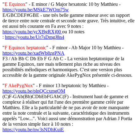
"
E Equinox
" - E minor / G Major hexatonic 10 by Matthieu -
https://youtu.be/MSkE7WOm75w
E/GBCDEF#GBE - une très belle gamme mineur avec un rapport
de tierce entre note centrale et seconde note grave. Très intuitive, elle
est aussi très courante en Fa avec 9 notes :
https://youtu.be/ycXl9gRXj00
ou 10 notes
:
https://youtu.be/Ur7sDmgJ8n4
"
F Equinox heptatonic
" - F minor - Ab Major 10 by Matthieu -
https://youtu.be/xadWb8zgPNA
F3 / Ab Bb C Db Eb F G Ab C - La version heptatonique de la
gamme Equinox, rare mais tellement plus riche au niveau des
possibilités mélodiques et harmoniques. C'est une version plus
accessible de la gamme originale AkePygNox présentée ci-dessous.
"
F AkePygNox
" - F minor 13 heptatonic by Matthieu -
https://youtu.be/plnQCcxmgOM
(C)F-GAb(Bb)CDbEbFGAbC(F) - Instrument haut de gamme et
complexe à réaliser qui fut l'une des première gamme créée par
Matthieu. Elle a la particularité de ne pas avoir de note manquante
entre la note centrale et la suivante, caractéristique des instruments
appelés "Low...". Voici aussi une démonstration par Adrian J Portia
de la version simple face à 10 notes :
https://youtu.be/nw3sNDhKuiE