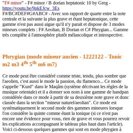
"
F# minor
" - F# minor / B dorian heptatonic 10 by Greg -
https://youtu.be/9nkEJcw_3Es
F#/BC#DEF#G#ABC# - Avec son rapport de quarte entre la note
centrale et la suivante la plus grave et étant heptatonique, cette
gamme n'est pas aussi aigue qu'il n'y parait et dispose de 3 modes
mineurs complets : F# Aeolian, B Dorian et C# Phrygian... Gamme
très complète à l'atmosphère plutôt mélancolique et introspective.
Phrygian (mode mineur ancien - 1222122 - Tonic
th
th
m2 m3 4
5
m6 m7)
Ce mode peut être considéré comme triste, tendu, plus sombre que
l'aeolien, c'est aussi le mode la passion, du flamenco... Ce mode
s'appelle "Kurd" dans le Maqâm (système décrivant les règles de la
musique orientale) et il a donner son nom à une gamme de handpan
considérée dans ce mode à partir de sa deuxième note grave et donc
classée dans la section "mineur naturel/aeolian". Ce mode est
systématiquement le second mode des gammes mineures lorsque
l'on considère la quinte comme étant la tonique (si ce n'est pas
encore une évidence pour vous, rien de grave et vous pourrez revoir
les explications accompagnant le tableau plus haut dans l'article).
Voici ci-dessous quelques gammes qui sont en mode phrygien à