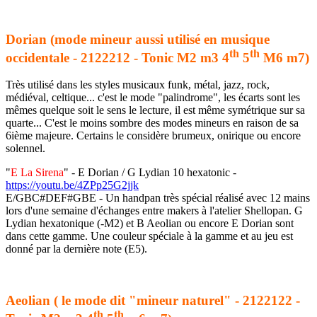
Dorian (mode mineur aussi utilisé en musique
th
th
occidentale - 2122212 - Tonic M2 m3 4
5
M6 m7)
Très utilisé dans les styles musicaux funk, métal, jazz, rock,
médiéval, celtique... c'est le mode "palindrome", les écarts sont les
mêmes quelque soit le sens le lecture, il est même symétrique sur sa
quarte... C'est le moins sombre des modes mineurs en raison de sa
6ième majeure. Certains le considère brumeux, onirique ou encore
solennel.
"
E La Sirena
" - E Dorian / G Lydian 10 hexatonic -
https://youtu.be/4ZPp25G2jjk
E/GBC#DEF#GBE - Un handpan très spécial réalisé avec 12 mains
lors d'une semaine d'échanges entre makers à l'atelier Shellopan. G
Lydian hexatonique (-M2) et B Aeolian ou encore E Dorian sont
dans cette gamme. Une couleur spéciale à la gamme et au jeu est
donné par la dernière note (E5).
Aeolian ( le mode dit "mineur naturel" - 2122122 -
th
th