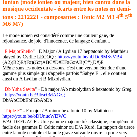
Ionian (mode ionien ou majeur, bien connu dans la
musique occidentale - écarts entre les notes en demi-
th
th
tons : 2212221 - composantes : Tonic M2 M3 4
5
M6 M7)
Le mode ionien est considéré comme une couleur gaie, de
réjouissance, de joie, d'innocence, de langage d'enfant...
"
E MajorShello
" -
E Major / A Lydian 17 heptatonic by Matthieu
played by Cyrille LECOQ :
https://youtu.be/hUDd8MSvVB4
(A2)(B2)E/(F#)(G#)ABC#D#EF#G#AB(C#)(D#)E
Même sans les notes du dessous, c'est une version étendue d'une
gamme plus simple qui s'appelle parfois "
Sabye E
", elle contient
aussi du
A Lydian et B Mixolydian
.
"
Db Ysha Savita
" - Db major /Ab mixolydian 9 hexatonic by Greg
:
https://youtu.be/3Ibse0MAGzg
Db/AbCDbEbFGbAbDb
"
Triple F
" - F major / A minor hexatonic 10 by Matthieu :
https://youtu.be/oDUnucWl3WQ
F/ACDEFGACF - Une gamme majeure très classique, complément
facile des gammes D Celtic minor ou D/A Kurd. La rapport de tierce
entre la note centrale et la note grave suivante ouvre la porte vers